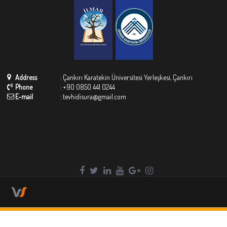
Address
:
Çankırı Karatekin Üniversitesi Yerleşkesi, Çankırı
Phone
:
+90 0850 441 0244
E-mail
:
tevhidisura@gmail.com